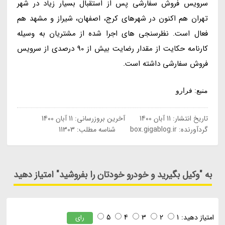
سرویس فروش سفارشی پس از استقبال بسیار زیاد در شهر
تهران هم اکنون در شهرهای کرج، اصفهان، شیراز و مشهد هم
فعال است. نظرسنجی های اجرا شده از مشتریان به وسیله
کارنامه حکایت از مقدار رضایت بیش از 90 درصدی از سرویس
فروش سفارشی داشته است.
منبع: فرارو
تاریخ انتشار:
11 آبان 1400
آخرین بروزرسانی:
11 آبان 1400
گردآورنده:
box.gigablog.ir
شناسه مطلب: 11303
به "وکیل بگیرید و خودرو خودتان را بفروشید" امتیاز دهید
امتیاز دهید:
1
2
3
4
5
رای