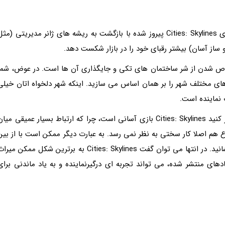
با اینکه استودیو Colossal Order تنها نه عضو دارد، بازی Cities: Skylines پیروز شده با بازگشت به ریشه های ژانر مدیریتی (مث
از آسان) بیشتر رقبای خود را در بازار شکست دهد.
 هوشمندانه ترین ایده های Cities: Skylines خلاص شدن از شر ساختمان های تکی و جایگذاری آن ها است. در عوض، شم
 مختلف شهر را بر همان اساس می سازید. اینکه شهر دلخواه اتان خیلی
 نماینده است.
با وجود سادگی در بخش ساختن ساختمان ها، نباید فکر کنید Cities: Skylines بازی آسانی است، چرا که ارتباط بسیار عمیقی میا
ع هم اصلا کار سختی به نظر نمی رسد. به عبارت دیگر ممکن است با از بین
بردن تنها یک بخش سایر بخش ها را هم به ویرانی بکشانید. در انتها می توان گفت Cities: Skylines به برترین شکل ممکن می
م مادهای منتشر شده، می تواند تجربه ای درگیرنماینده و به یاد ماندنی برای