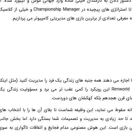
دستور دادن به کارمندان خیلی ساده وارد جهانی موس و کیبورد شده. از
روزهای اولیه شهرسازی در SimCity با المان های ساده تا استراتژی های پیچیده در Championship Manager و خیلی از کل
ه معرفی تعدادی از برترین بازی های مدیریتی کامپیوتر می پردازیم.
اجازه می دهند همه جنبه های زندگی یک فرد را مدیریت کنید (مثل اینکه
او هنگام بلند شدن از خواب با چه چیزی روبرو شود) Rimworld این رویکرد را کمی عقب تر می برد و مسؤولیت زندگی ی
ر فضای قرن هجدهم بلکه کهکشان های دوردست.
انه سقوط می نماید، این وظیفه شماست تا بقای آن ها را با انتخاب های
 تا حد زیادی به مدیریت و تصمیمات شما بستگی دارد اما بخش جالب
 بازی است. این هوش مصنوعی مدام فجایع و اتفاقات ناگواری به سوی