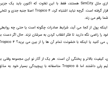
بازی های Tropico دقیقا مثل دیگر بازی های شهرسازی مثل SimCity هستند، فقط با این تفاوت که اکنون باید یک جزیر
گرمسیری را مدیریت کنید که تحت سلطه یک دیکتاتور قرار گرفته است. گرچه نباید اشتباه کرد، Tropico 4 اصلا جنبه جدی و ت
شما رقم می زند.
ینکه پول از کجا می آید، شرایط صادرات چگونه است یا حتی چه روابطی
خود را راضی نگه دارید تا فکر انقلاب کردن به سرشان نزند. حال اگر دست به
چنین حرکاتی بزنند شما چه می کنید؟ به حرفشان گوش می کنید یا اینکه با خشونت تمام آن ها را از بین می برید؟  4
 های این سری، کیفیت بالاتر و پختگی آن است. هر یک از آثار نو این مجموعه وقتی به
بازار آمدند عملکرد خوبی در پیش بردن مکانیزم های گیم پلی داشتند اما Tropico 5 متاسفانه با پیچیدگی بسیار خود به مذا