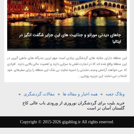
جاهای دیدنی مورانو و جذابیت های این جزایر شگفت انگیز در
ایتالیا
این منطقه دارای جاذبه های گردشگری زیادی است مهم ترین بندرگاه های ماهی گیری در
این منطقه واقع شده اند که در تجارت نقش به سزایی دارند و اهمیت مالی بالایی دارند. افرادی
که می خواهند آرامش وصف نشدنی را تجربه نمایند بی شک این منطقه را برای سفرهای خود
انتخاب می نمایند این جزیره رویایی...
وبلاگ جعبه
»
همه اخبار و مقاله ها
»
مقالات گردشگری
»
خرید بلیت برای گردشگران نوروزی از ورودی باب عالی کاخ
گلستان آسان تر است
Copyright © 2015-2026 gigablog.ir All rights reserved.